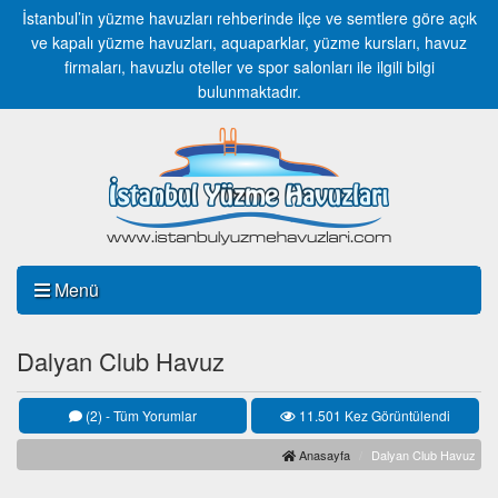
İstanbul’in yüzme havuzları rehberinde ilçe ve semtlere göre açık
ve kapalı yüzme havuzları, aquaparklar, yüzme kursları, havuz
firmaları, havuzlu oteller ve spor salonları ile ilgili bilgi
bulunmaktadır.
Menü
Dalyan Club Havuz
(2) - Tüm Yorumlar
11.501 Kez Görüntülendi
Anasayfa
Dalyan Club Havuz