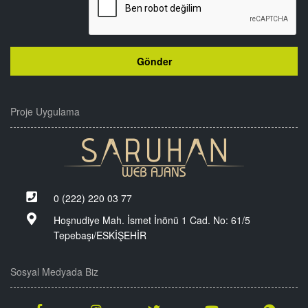
Proje Uygulama
0 (222) 220 03 77
Hoşnudiye Mah. İsmet İnönü 1 Cad. No: 61/5
Tepebaşı/ESKİŞEHİR
Sosyal Medyada Biz