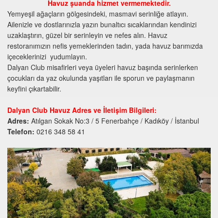
Havuz şuanda hizmet vermemektedir.
Yemyeşil ağaçların gölgesindeki, masmavi serinliğe atlayın.
Ailenizle ve dostlarınızla yazın bunaltıcı sıcaklarından kendinizi
uzaklaştırın, güzel bir serinleyin ve nefes alın. Havuz
restoranımızın nefis yemeklerinden tadın, yada havuz barımızda
içeceklerinizi yudumlayın.
Dalyan Club misafirleri veya üyeleri havuz başında serinlerken
çocukları da yaz okulunda yaşıtları ile sporun ve paylaşmanın
keyfini çıkartabilir.
Dalyan Club Havuz Adres ve İletişim Bilgileri:
Adres:
Atılgan Sokak No:3 / 5 Fenerbahçe / Kadıköy / İstanbul
Telefon:
0216 348 58 41