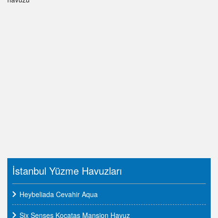
İstanbul Yüzme Havuzları
Heybeliada Cevahir Aqua
Six Senses Kocataş Mansion Havuz