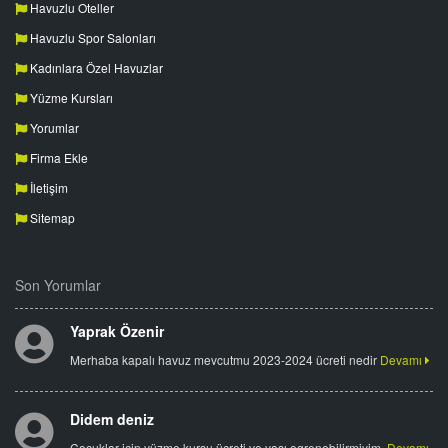
Havuzlu Oteller
Havuzlu Spor Salonları
Kadınlara Özel Havuzlar
Yüzme Kursları
Yorumlar
Firma Ekle
İletişim
Sitemap
Son Yorumlar
Yaprak Özenir
Merhaba kapalı havuz mevcutmu 2023-2024 ücreti nedir
Devamı
Didem deniz
Çocuklar için yüzme kursu ücreti ve yaşı ogrenebilirmiyim.
Devamı