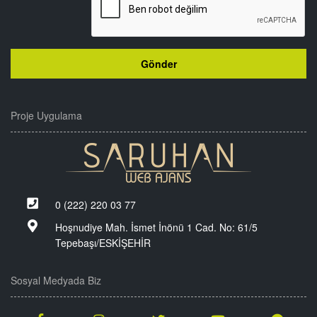
Proje Uygulama
0 (222) 220 03 77
Hoşnudiye Mah. İsmet İnönü 1 Cad. No: 61/5
Tepebaşı/ESKİŞEHİR
Sosyal Medyada Biz