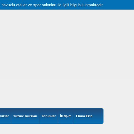
uzlu oteller ve spor salonları ile ilgili bilgi bulunmaktadır.
vuzlar
Yüzme Kursları
Yorumlar
İletişim
Firma Ekle