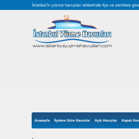
İstanbul’in yüzme havuzları rehberinde ilçe ve semtlere göre 
Anasayfa
İlçelere Göre Havuzlar
Açık Havuzlar
Kapalı Hav