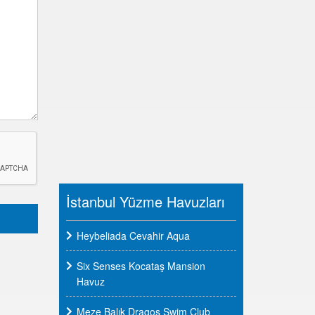
İstanbul Yüzme Havuzları
Heybeliada Cevahir Aqua
Six Senses Kocataş Mansion
Havuz
Meze Balık Dragos Swim Club