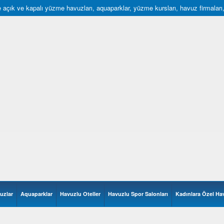
açık ve kapalı yüzme havuzları, aquaparklar, yüzme kursları, havuz firmaları, hav
uzlar
Aquaparklar
Havuzlu Oteller
Havuzlu Spor Salonları
Kadınlara Özel Ha