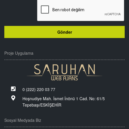
Proje Uygulama
0 (222) 220 03 77
Hoşnudiye Mah. İsmet İnönü 1 Cad. No: 61/5
Tepebaşı/ESKİŞEHİR
Sosyal Medyada Biz