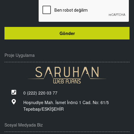
Proje Uygulama
0 (222) 220 03 77
Hoşnudiye Mah. İsmet İnönü 1 Cad. No: 61/5
Tepebaşı/ESKİŞEHİR
Sosyal Medyada Biz