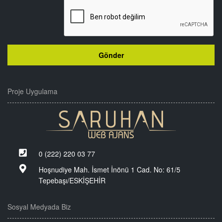
Proje Uygulama
0 (222) 220 03 77
Hoşnudiye Mah. İsmet İnönü 1 Cad. No: 61/5
Tepebaşı/ESKİŞEHİR
Sosyal Medyada Biz