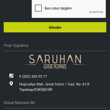
Proje Uygulama
0 (222) 220 03 77
Hoşnudiye Mah. İsmet İnönü 1 Cad. No: 61/5
Tepebaşı/ESKİŞEHİR
Sosyal Medyada Biz