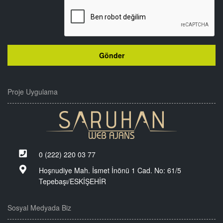
Proje Uygulama
0 (222) 220 03 77
Hoşnudiye Mah. İsmet İnönü 1 Cad. No: 61/5
Tepebaşı/ESKİŞEHİR
Sosyal Medyada Biz