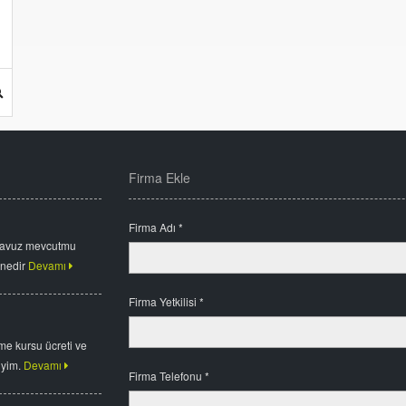
Firma Ekle
Firma Adı *
havuz mevcutmu
 nedir
Devamı
Firma Yetkilisi *
me kursu ücreti ve
iyim.
Devamı
Firma Telefonu *