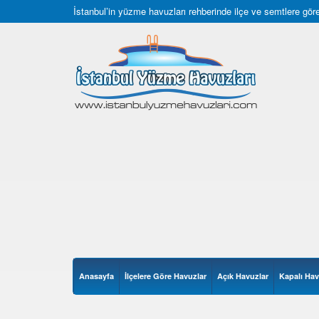
İstanbul’in yüzme havuzları rehberinde ilçe ve semtlere göre 
Anasayfa
İlçelere Göre Havuzlar
Açık Havuzlar
Kapalı Hav