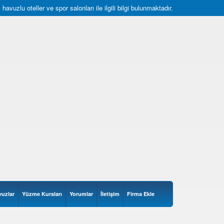
uzlu oteller ve spor salonları ile ilgili bilgi bulunmaktadır.
vuzlar
Yüzme Kursları
Yorumlar
İletişim
Firma Ekle