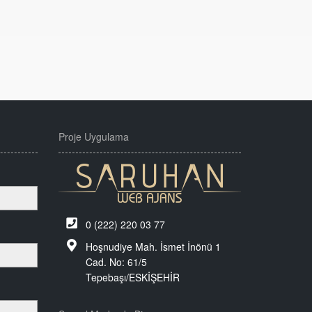
Proje Uygulama
0 (222) 220 03 77
Hoşnudiye Mah. İsmet İnönü 1
Cad. No: 61/5
Tepebaşı/ESKİŞEHİR