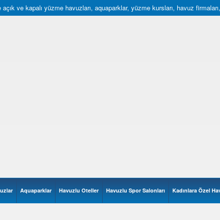
açık ve kapalı yüzme havuzları, aquaparklar, yüzme kursları, havuz firmaları, hav
uzlar
Aquaparklar
Havuzlu Oteller
Havuzlu Spor Salonları
Kadınlara Özel Ha