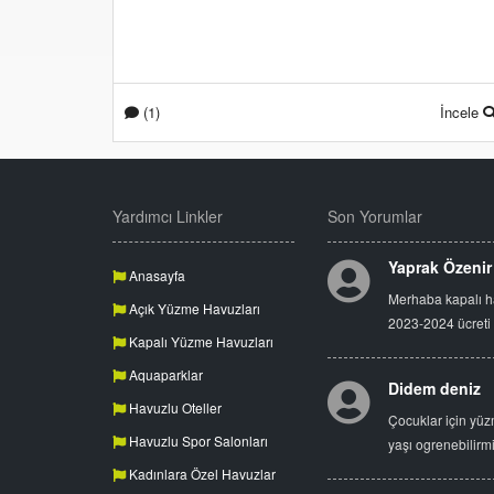
(1)
İncele
Yardımcı Linkler
Son Yorumlar
Yaprak Özenir
Anasayfa
Merhaba kapalı 
Açık Yüzme Havuzları
2023-2024 ücreti
Kapalı Yüzme Havuzları
Aquaparklar
Didem deniz
Havuzlu Oteller
Çocuklar için yüz
Havuzlu Spor Salonları
yaşı ogrenebilirm
Kadınlara Özel Havuzlar