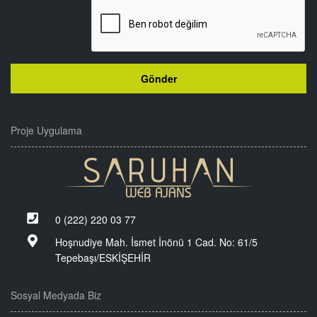
Proje Uygulama
0 (222) 220 03 77
Hoşnudiye Mah. İsmet İnönü 1 Cad. No: 61/5
Tepebaşı/ESKİŞEHİR
Sosyal Medyada Biz