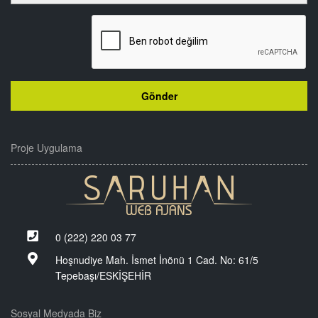
Proje Uygulama
0 (222) 220 03 77
Hoşnudiye Mah. İsmet İnönü 1 Cad. No: 61/5
Tepebaşı/ESKİŞEHİR
Sosyal Medyada Biz