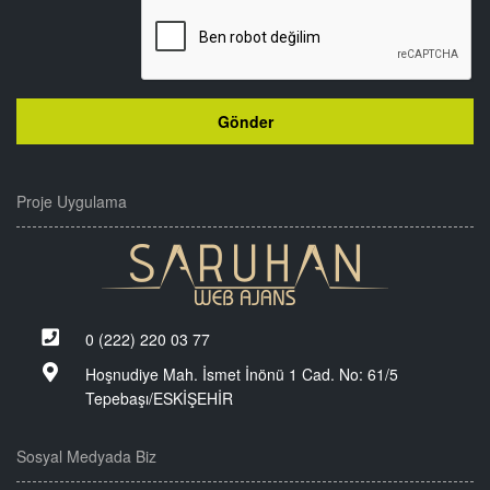
Proje Uygulama
0 (222) 220 03 77
Hoşnudiye Mah. İsmet İnönü 1 Cad. No: 61/5
Tepebaşı/ESKİŞEHİR
Sosyal Medyada Biz