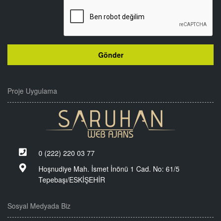
Proje Uygulama
0 (222) 220 03 77
Hoşnudiye Mah. İsmet İnönü 1 Cad. No: 61/5
Tepebaşı/ESKİŞEHİR
Sosyal Medyada Biz