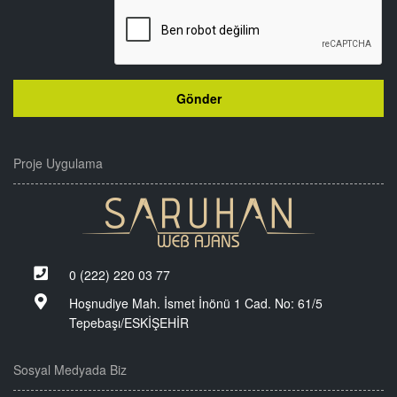
Proje Uygulama
0 (222) 220 03 77
Hoşnudiye Mah. İsmet İnönü 1 Cad. No: 61/5
Tepebaşı/ESKİŞEHİR
Sosyal Medyada Biz