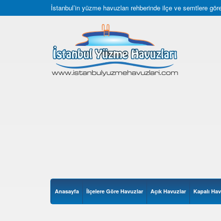
İstanbul’in yüzme havuzları rehberinde ilçe ve semtlere göre 
Anasayfa
İlçelere Göre Havuzlar
Açık Havuzlar
Kapalı Hav