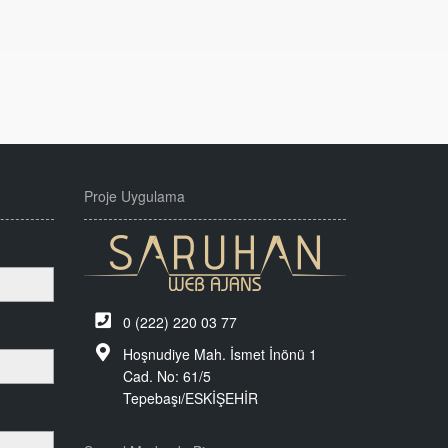
Proje Uygulama
0 (222) 220 03 77
Hoşnudiye Mah. İsmet İnönü 1
Cad. No: 61/5
Tepebaşı/ESKİŞEHİR