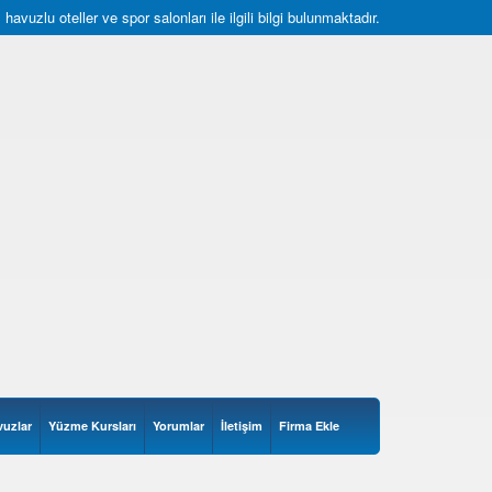
uzlu oteller ve spor salonları ile ilgili bilgi bulunmaktadır.
vuzlar
Yüzme Kursları
Yorumlar
İletişim
Firma Ekle