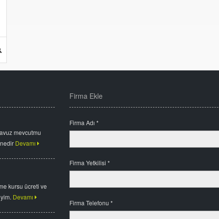
Firma Ekle
Firma Adı *
havuz mevcutmu
 nedir
Devamı
Firma Yetkilisi *
me kursu ücreti ve
iyim.
Devamı
Firma Telefonu *