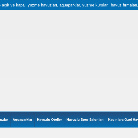
açık ve kapalı yüzme havuzları, aquaparklar, yüzme kursları, havuz firmaları, hav
uzlar
Aquaparklar
Havuzlu Oteller
Havuzlu Spor Salonları
Kadınlara Özel Ha