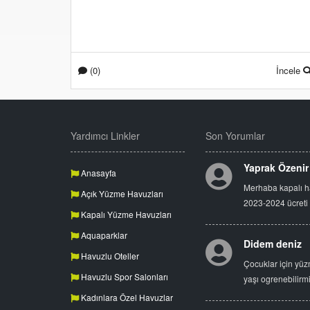
(0)
İncele
Yardımcı Linkler
Son Yorumlar
Yaprak Özenir
Anasayfa
Merhaba kapalı 
Açık Yüzme Havuzları
2023-2024 ücreti
Kapalı Yüzme Havuzları
Aquaparklar
Didem deniz
Havuzlu Oteller
Çocuklar için yüz
Havuzlu Spor Salonları
yaşı ogrenebilirm
Kadınlara Özel Havuzlar