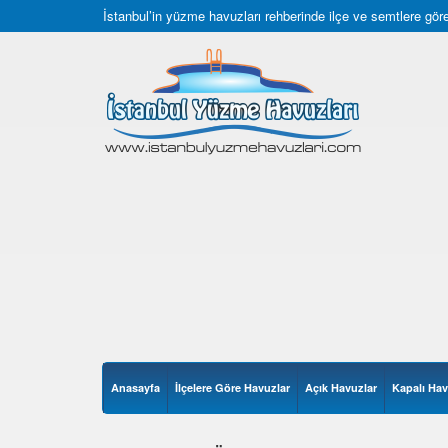
İstanbul’in yüzme havuzları rehberinde ilçe ve semtlere göre 
Anasayfa
İlçelere Göre Havuzlar
Açık Havuzlar
Kapalı Hav