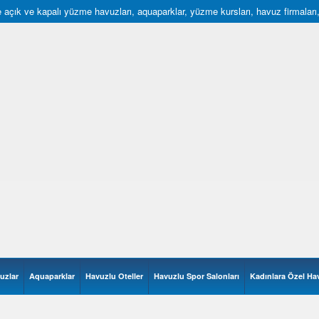
açık ve kapalı yüzme havuzları, aquaparklar, yüzme kursları, havuz firmaları, hav
uzlar
Aquaparklar
Havuzlu Oteller
Havuzlu Spor Salonları
Kadınlara Özel Ha