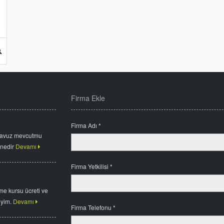
Firma Ekle
Firma Adı *
havuz mevcutmu
 nedir
Devamı
Firma Yetkilisi *
me kursu ücreti ve
iyim.
Devamı
Firma Telefonu *