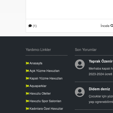
(1)
İncele
Yardımcı Linkler
Son Yorumlar
Yaprak Özenir
Anasayfa
Merhaba kapalı 
Açık Yüzme Havuzları
2023-2024 ücreti
Kapalı Yüzme Havuzları
Aquaparklar
Didem deniz
Havuzlu Oteller
Çocuklar için yüz
Havuzlu Spor Salonları
yaşı ogrenebilirm
Kadınlara Özel Havuzlar