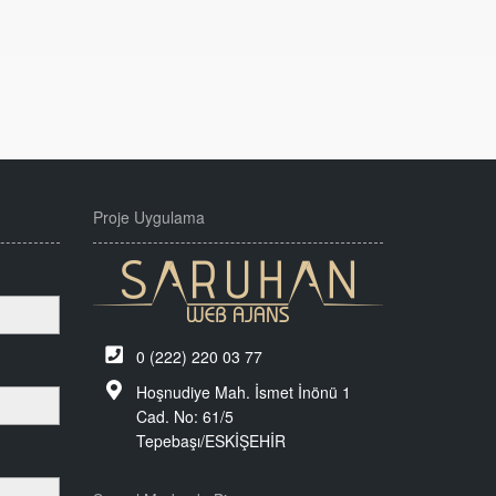
Proje Uygulama
0 (222) 220 03 77
Hoşnudiye Mah. İsmet İnönü 1
Cad. No: 61/5
Tepebaşı/ESKİŞEHİR