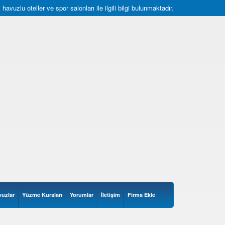
uzlu oteller ve spor salonları ile ilgili bilgi bulunmaktadır.
vuzlar
Yüzme Kursları
Yorumlar
İletişim
Firma Ekle