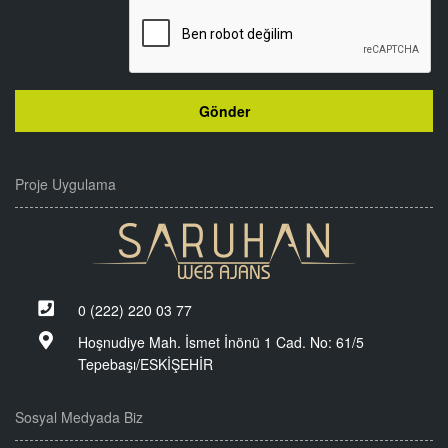
Proje Uygulama
0 (222) 220 03 77
Hoşnudiye Mah. İsmet İnönü 1 Cad. No: 61/5
Tepebaşı/ESKİŞEHİR
Sosyal Medyada Biz