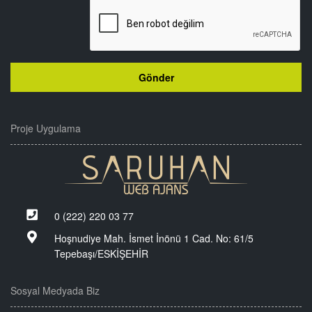
Proje Uygulama
0 (222) 220 03 77
Hoşnudiye Mah. İsmet İnönü 1 Cad. No: 61/5
Tepebaşı/ESKİŞEHİR
Sosyal Medyada Biz