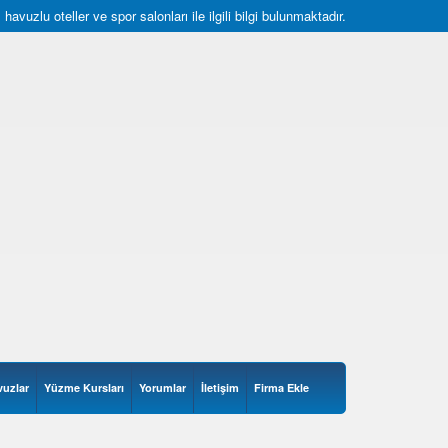
uzlu oteller ve spor salonları ile ilgili bilgi bulunmaktadır.
vuzlar
Yüzme Kursları
Yorumlar
İletişim
Firma Ekle