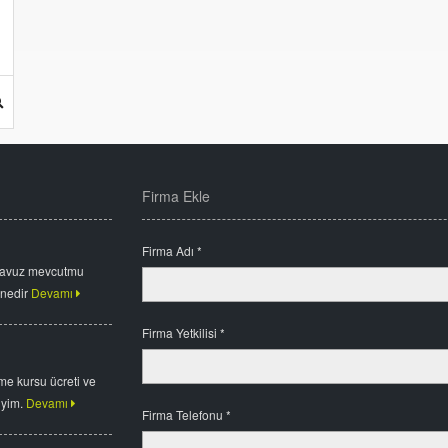
Firma Ekle
Firma Adı *
havuz mevcutmu
 nedir
Devamı
Firma Yetkilisi *
me kursu ücreti ve
iyim.
Devamı
Firma Telefonu *