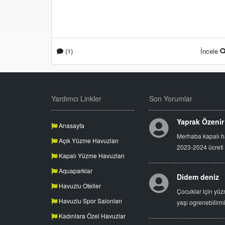
(1)
İncele
Yardımcı Linkler
Son Yorumlar
Yaprak Özenir
Anasayfa
Merhaba kapalı 
Açık Yüzme Havuzları
2023-2024 ücreti
Kapalı Yüzme Havuzları
Aquaparklar
Didem deniz
Havuzlu Oteller
Çocuklar için yüz
Havuzlu Spor Salonları
yaşı ogrenebilirm
Kadınlara Özel Havuzlar