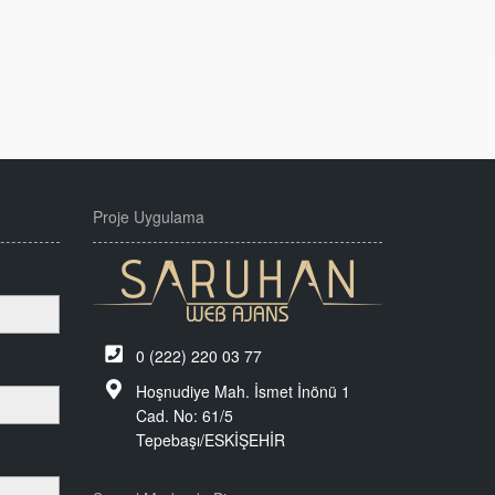
Proje Uygulama
0 (222) 220 03 77
Hoşnudiye Mah. İsmet İnönü 1
Cad. No: 61/5
Tepebaşı/ESKİŞEHİR