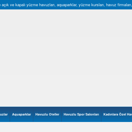
açık ve kapalı yüzme havuzları, aquaparklar, yüzme kursları, havuz firmaları, hav
uzlar
Aquaparklar
Havuzlu Oteller
Havuzlu Spor Salonları
Kadınlara Özel Ha