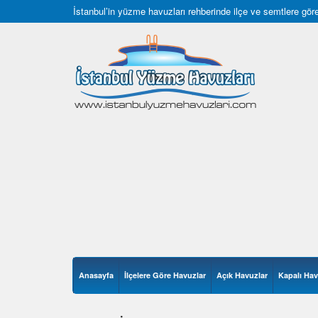
İstanbul’in yüzme havuzları rehberinde ilçe ve semtlere göre 
Anasayfa
İlçelere Göre Havuzlar
Açık Havuzlar
Kapalı Hav