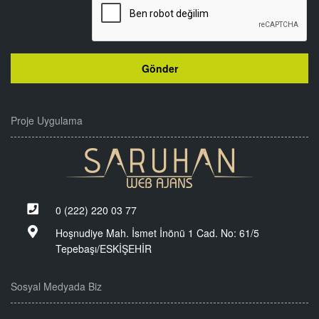
Proje Uygulama
0 (222) 220 03 77
Hoşnudiye Mah. İsmet İnönü 1 Cad. No: 61/5
Tepebaşı/ESKİŞEHİR
Sosyal Medyada Biz