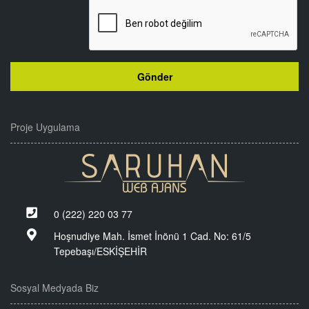
Proje Uygulama
0 (222) 220 03 77
Hoşnudiye Mah. İsmet İnönü 1 Cad. No: 61/5
Tepebaşı/ESKİŞEHİR
Sosyal Medyada Biz