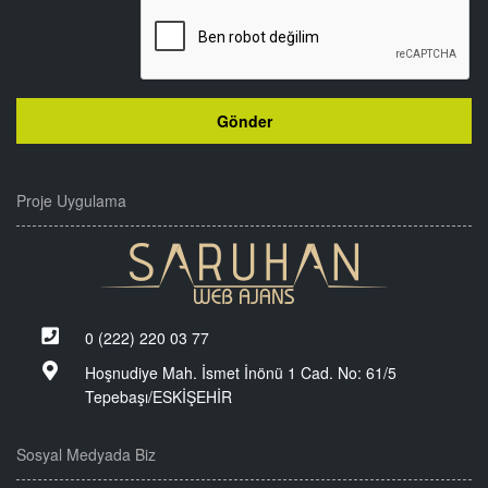
Proje Uygulama
0 (222) 220 03 77
Hoşnudiye Mah. İsmet İnönü 1 Cad. No: 61/5
Tepebaşı/ESKİŞEHİR
Sosyal Medyada Biz