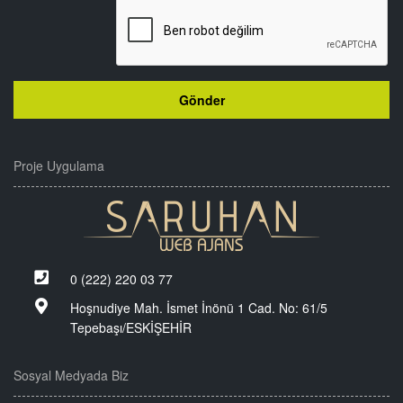
Proje Uygulama
0 (222) 220 03 77
Hoşnudiye Mah. İsmet İnönü 1 Cad. No: 61/5
Tepebaşı/ESKİŞEHİR
Sosyal Medyada Biz