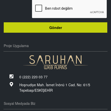
Proje Uygulama
0 (222) 220 03 77
Hoşnudiye Mah. İsmet İnönü 1 Cad. No: 61/5
Tepebaşı/ESKİŞEHİR
Sosyal Medyada Biz