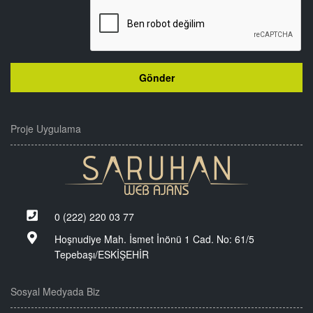
Proje Uygulama
0 (222) 220 03 77
Hoşnudiye Mah. İsmet İnönü 1 Cad. No: 61/5
Tepebaşı/ESKİŞEHİR
Sosyal Medyada Biz