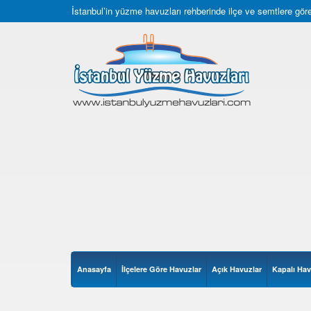
İstanbul’in yüzme havuzları rehberinde ilçe ve semtlere göre 
Anasayfa
İlçelere Göre Havuzlar
Açık Havuzlar
Kapalı Hav