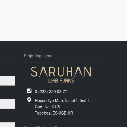
Proje Uygulama
0 (222) 220 03 77
Hoşnudiye Mah. İsmet İnönü 1
Cad. No: 61/5
Tepebaşı/ESKİŞEHİR