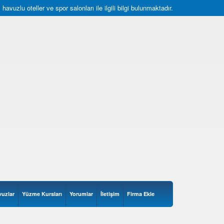
uzlu oteller ve spor salonları ile ilgili bilgi bulunmaktadır.
vuzlar
Yüzme Kursları
Yorumlar
İletişim
Firma Ekle