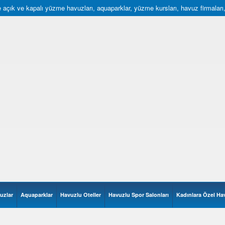
açık ve kapalı yüzme havuzları, aquaparklar, yüzme kursları, havuz firmaları, hav
uzlar
Aquaparklar
Havuzlu Oteller
Havuzlu Spor Salonları
Kadınlara Özel Ha