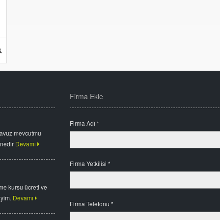
Firma Ekle
Firma Adı *
havuz mevcutmu
 nedir
Devamı
Firma Yetkilisi *
me kursu ücreti ve
iyim.
Devamı
Firma Telefonu *