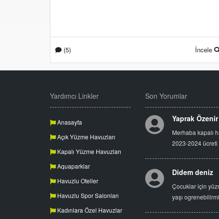
(5)
İncele
Yardımcı Linkler
Son Yorumlar
Yaprak Özenir
Anasayfa
Merhaba kapalı 
Açık Yüzme Havuzları
2023-2024 ücreti
Kapalı Yüzme Havuzları
Aquaparklar
Didem deniz
Havuzlu Oteller
Çocuklar için yüz
Havuzlu Spor Salonları
yaşı ogrenebilirm
Kadınlara Özel Havuzlar