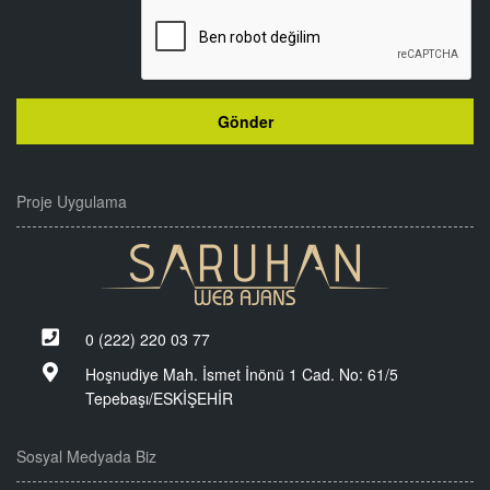
Proje Uygulama
0 (222) 220 03 77
Hoşnudiye Mah. İsmet İnönü 1 Cad. No: 61/5
Tepebaşı/ESKİŞEHİR
Sosyal Medyada Biz