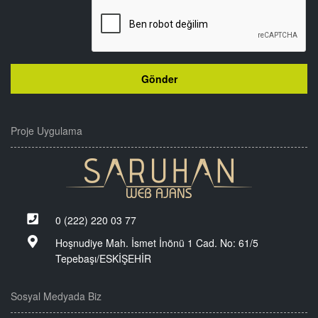
Proje Uygulama
0 (222) 220 03 77
Hoşnudiye Mah. İsmet İnönü 1 Cad. No: 61/5
Tepebaşı/ESKİŞEHİR
Sosyal Medyada Biz