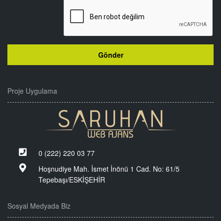
Proje Uygulama
0 (222) 220 03 77
Hoşnudiye Mah. İsmet İnönü 1 Cad. No: 61/5
Tepebaşı/ESKİŞEHİR
Sosyal Medyada Biz