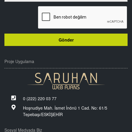
Proje Uygulama
0 (222) 220 03 77
Hoşnudiye Mah. İsmet İnönü 1 Cad. No: 61/5
Tepebaşı/ESKİŞEHİR
Sosyal Medyada Biz