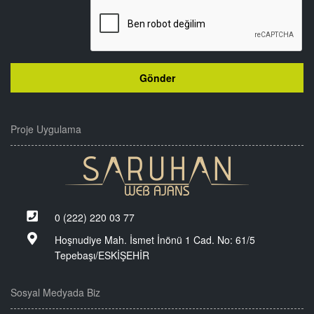
Proje Uygulama
0 (222) 220 03 77
Hoşnudiye Mah. İsmet İnönü 1 Cad. No: 61/5
Tepebaşı/ESKİŞEHİR
Sosyal Medyada Biz