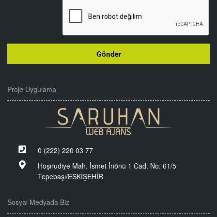
Proje Uygulama
0 (222) 220 03 77
Hoşnudiye Mah. İsmet İnönü 1 Cad. No: 61/5
Tepebaşı/ESKİŞEHİR
Sosyal Medyada Biz