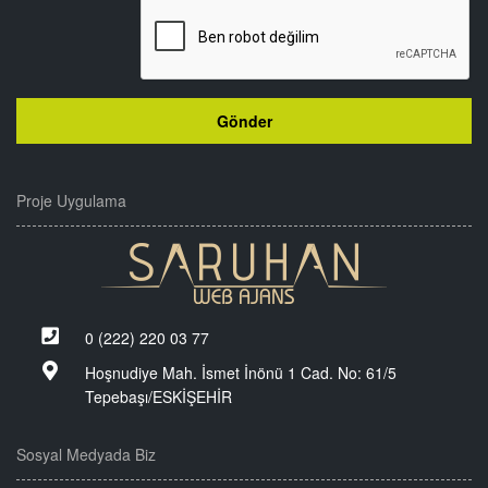
Proje Uygulama
0 (222) 220 03 77
Hoşnudiye Mah. İsmet İnönü 1 Cad. No: 61/5
Tepebaşı/ESKİŞEHİR
Sosyal Medyada Biz