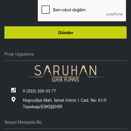
Proje Uygulama
0 (222) 220 03 77
Hoşnudiye Mah. İsmet İnönü 1 Cad. No: 61/5
Tepebaşı/ESKİŞEHİR
Sosyal Medyada Biz