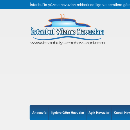
İstanbul’in yüzme havuzları rehberinde ilçe ve semtlere göre 
Anasayfa
İlçelere Göre Havuzlar
Açık Havuzlar
Kapalı Hav