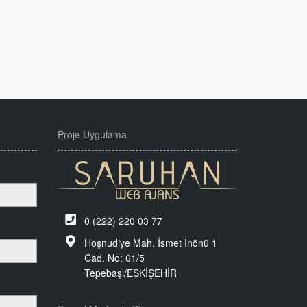
Proje Uygulama
0 (222) 220 03 77
Hoşnudiye Mah. İsmet İnönü 1
Cad. No: 61/5
Tepebaşı/ESKİŞEHİR