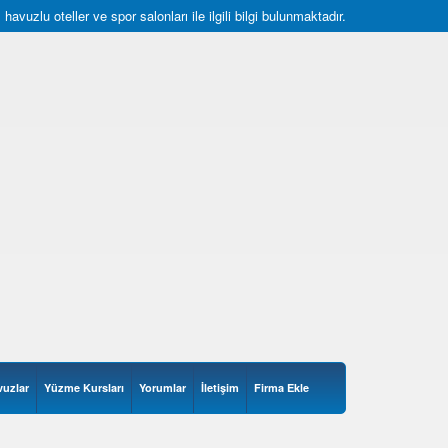
uzlu oteller ve spor salonları ile ilgili bilgi bulunmaktadır.
vuzlar
Yüzme Kursları
Yorumlar
İletişim
Firma Ekle