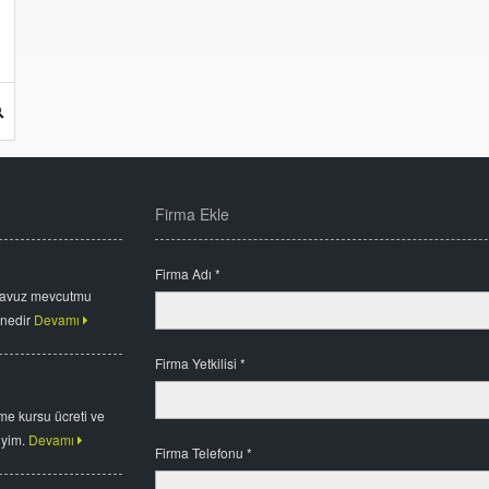
Firma Ekle
Firma Adı *
havuz mevcutmu
 nedir
Devamı
Firma Yetkilisi *
me kursu ücreti ve
iyim.
Devamı
Firma Telefonu *