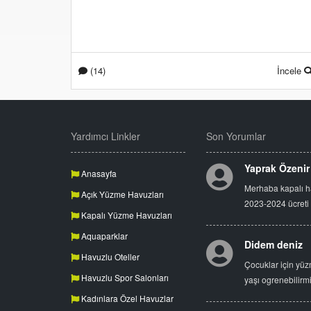
(14)
İncele
Yardımcı Linkler
Son Yorumlar
Yaprak Özenir
Anasayfa
Merhaba kapalı 
Açık Yüzme Havuzları
2023-2024 ücreti
Kapalı Yüzme Havuzları
Aquaparklar
Didem deniz
Havuzlu Oteller
Çocuklar için yüz
Havuzlu Spor Salonları
yaşı ogrenebilirm
Kadınlara Özel Havuzlar