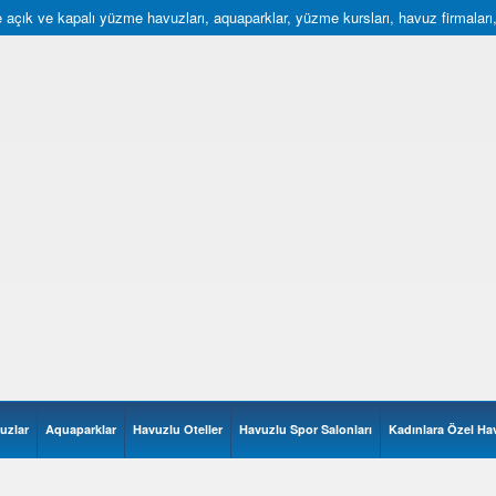
açık ve kapalı yüzme havuzları, aquaparklar, yüzme kursları, havuz firmaları, hav
uzlar
Aquaparklar
Havuzlu Oteller
Havuzlu Spor Salonları
Kadınlara Özel Ha